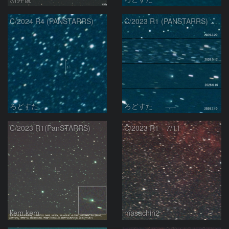
C/2024 R4 (PANSTARRS)
C/2023 R1 (PANSTARRS) の変化
ろどすた
ろどすた
C/2023 R1(PanSTARRS)
C/2023 R1 7/11
kem.kem
masachin2