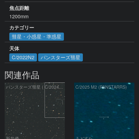
焦点距離
1200mm
カテゴリー
彗星・小惑星・準惑星
天体
C/2022N2
パンスターズ彗星
関連作品
パンスターズ彗星 ( C/2024R4 )：2026/07/27
C/2025 M2 (PANSTARRS)
新井優
ろどすた