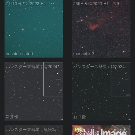
7月10日のC/2023 R1（パンスターズ彗星）
235P & C/2023 R1 7/9
hoshino-satori
masachin2
パンスターズ彗星 ( C/2024R4 )：2026/06/28
パンスターズ彗星 ( C/2024G4 )の予報位置：2026/06/23
新井優
新井優
PR
パンスターズ彗星 連続写真 再処理