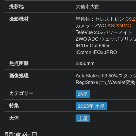
撮影地
大仙市大曲
撮影機材
望遠鏡：セレストロン
C9.2
カメラ：ZWO
ASI224MC
TeleVue 2.5×パワーメイト

ZWO ADC ウェッジプリズム
IR/UV Cut Filter

iOptron iEQ30PRO
焦点距離
2350mm
画像処理
AutoStakkert!3 50%スタック
RegiStax6にてWavelet変換
カテゴリー
惑星
特集
2025年 土星
天体
土星
関連作品