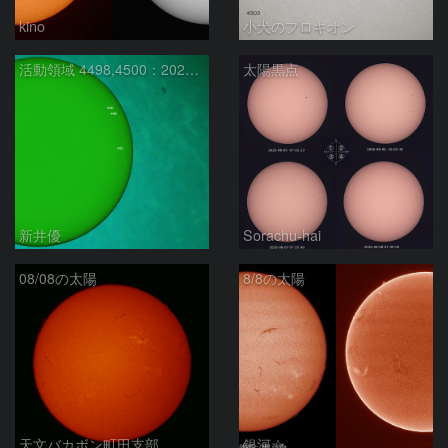
kino
小犬のプロキオン
活動領域 4498,4500：2026/08/08
太陽黒点
新井優
Sorachu-hai
08/08の太陽
8/8の太陽
天文バカボン町田支部
銀河☆