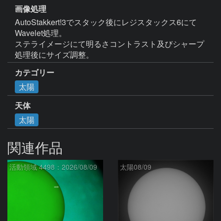
画像処理
AutoStakkert!3でスタック後にレジスタックス6にて
Wavelet処理。

ステライメージにて明るさコントラスト及びシャープ
処理後にサイズ調整。
カテゴリー
太陽
天体
太陽
関連作品
活動領域 4498：2026/08/09
太陽08/09