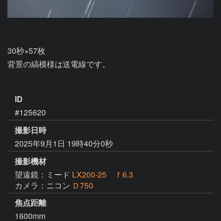
30秒×57枚

背景の縞模様は送電線です。

ID
#125620
撮影日時
2025年9月1日 19時40分0秒
撮影機材
望遠鏡：ミード
LX200-25 ｆ6.3
カメラ：ニコン
Ｄ750
焦点距離
1600mm