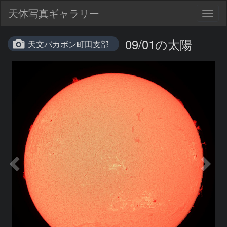
天体写真ギャラリー
Togg
navig
09/01の太陽
天文バカボン町田支部