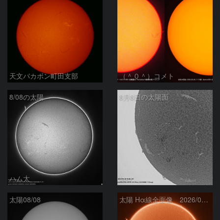
天文バカボン町田支部
（＾０＾）コメト
8/08の太陽
8月8日の太陽面
ハム太
ta-o
太陽08/08
太陽 Hα線全面像 2026/08/08