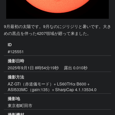
9月最初の太陽です。9月なのにジリジリと暑いです。大き
めの黒点を伴った4207領域が廻って来ました。
ID
#125551
撮影日時
2025年9月1日 8時54分19秒
露出 0.010秒
撮影方法
AZ-GTi（赤道儀モード）+ LS60THα B600 +
ASI533MC（gain:135）+ SharpCap 4.1.13534.0
撮影地
東京都町田市
撮影機材