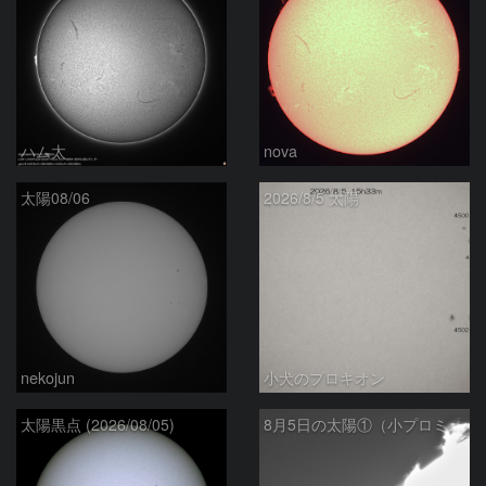
ハム太
nova
太陽08/06
2026/8/5 太陽
nekojun
小犬のプロキオン
太陽黒点 (2026/08/05)
8月5日の太陽①（小プロミネン噴出 ）