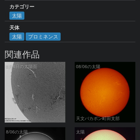
カテゴリー
太陽
天体
太陽
プロミネンス
関連作品
8月6日の太陽面
08/06の太陽
ta-o
天文バカボン町田支部
8/06の太陽
太陽