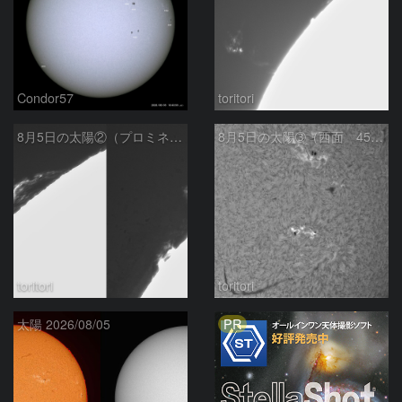
Condor57
toritori
8月5日の太陽②（プロミネンス北東縁 ）
8月5日の太陽➂（西面 4502 C1.7フレア ）
toritori
toritori
PR
太陽 2026/08/05