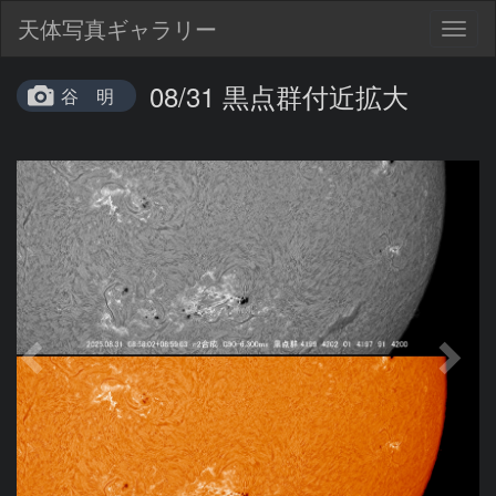
天体写真ギャラリー
Togg
navig
08/31 黒点群付近拡大
谷 明