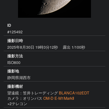
ID
#125492
撮影日時
2025年8月30日 19時3分12秒
露出 1/100秒
撮影方法
ISO800
撮影地
静岡県湖西市
撮影機材
望遠鏡：笠井トレーディング
BLANCA102EDT
カメラ：オリンパス
OM-D E-M1MarkⅡ
×2テレコン