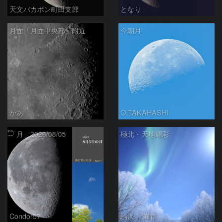
天文バカボン町田支部
となり
月面「月面中央部」附近
今朝月
かあ
O.TAKAHASHI
「月」2026/08/05
極北・天地輝彩
Condor57
駒沢 満晴