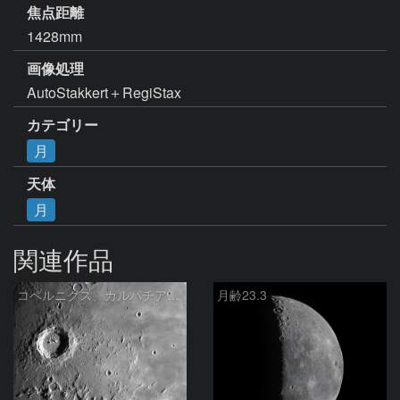
焦点距離
1428mm
画像処理
AutoStakkert＋RegiStax
カテゴリー
月
天体
月
関連作品
コペルニクス、カルパチア山脈付近
月齢23.3