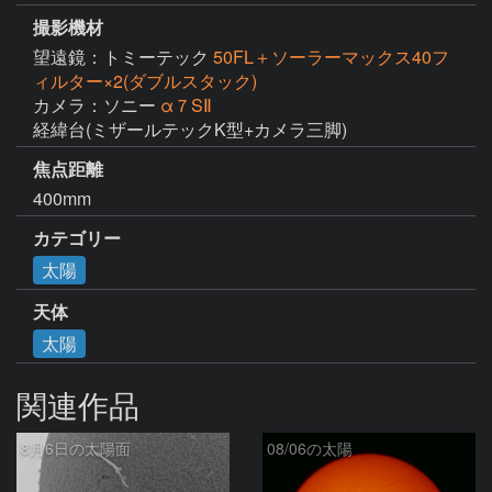
撮影機材
望遠鏡：トミーテック
50FL＋ソーラーマックス40フ
ィルター×2(ダブルスタック)
カメラ：ソニー
α７SⅡ
経緯台(ミザールテックK型+カメラ三脚)
焦点距離
400mm
カテゴリー
太陽
天体
太陽
関連作品
8月6日の太陽面
08/06の太陽