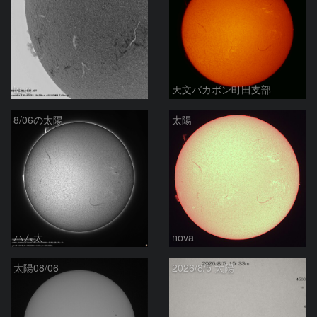
ta-o
天文バカボン町田支部
8/06の太陽
太陽
ハム太
nova
太陽08/06
2026/8/5 太陽