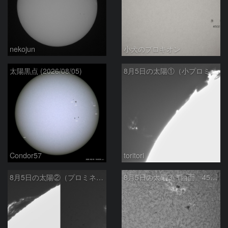
nekojun
小犬のプロキオン
太陽黒点 (2026/08/05)
8月5日の太陽①（小プロミネン噴出 ）
Condor57
toritori
8月5日の太陽②（プロミネンス北東縁 ）
8月5日の太陽➂（西面 4502 C1.7フレア ）