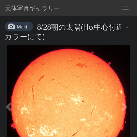
天体写真ギャラリー
Togg
navig
8/28朝の太陽(Hα中心付近・
Maki
カラーにて)