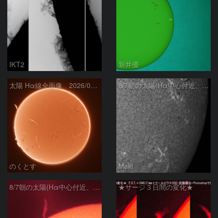
IKT2
新井優
太陽 Hα線全面像 2026/08/07
8/7朝の太陽(Hα中心付近、4498、4502付近)
のくとす
Maki
8/7朝の太陽(Hα中心付近、プロミネンス)
★サージ３日間の変化★