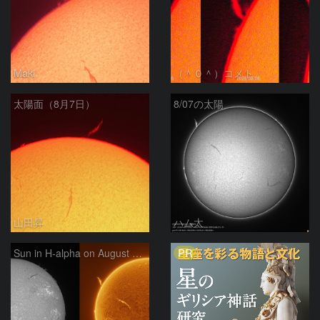
Maki
（＾０＾）コメト
太陽面（8月7日）
8/07の太陽
山田昇
ハム太
PR
Sun in H-alpha on August 7, 2026