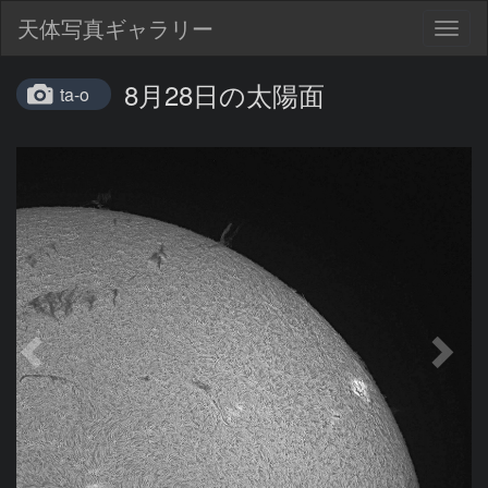
天体写真ギャラリー
Togg
navig
8月28日の太陽面
ta-o