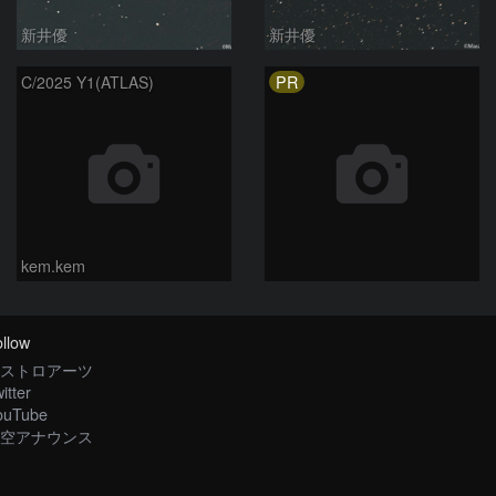
新井優
新井優
PR
C/2025 Y1(ATLAS)
kem.kem
llow
ストロアーツ
itter
ouTube
空アナウンス