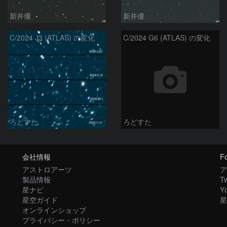
新井優
新井優
C/2024 J3 (ATLAS) の変化
C/2024 G6 (ATLAS) の変化
ろどすた
ろどすた
会社情報
Fo
アストロアーツ
ア
製品情報
Tw
星ナビ
Y
星空ガイド
星
オンラインショップ
プライバシー・ポリシー