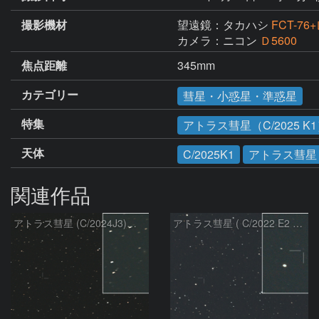
撮影機材
望遠鏡：タカハシ
FCT-76
カメラ：ニコン
Ｄ5600
焦点距離
345mm
カテゴリー
彗星・小惑星・準惑星
特集
アトラス彗星（C/2025 K
天体
C/2025K1
アトラス彗星
関連作品
アトラス彗星 (C/2024J3)：2026/08/05
アトラス彗星 ( C/2022 E2 )：2026/07/27