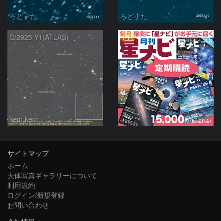
ろどすた
ろどすた
PR
C/2025 Y1(ATLAS)
kem.kem
サイトマップ
ホーム
天体写真ギャラリーについて
利用規約
ログイン/新規登録
お問い合わせ