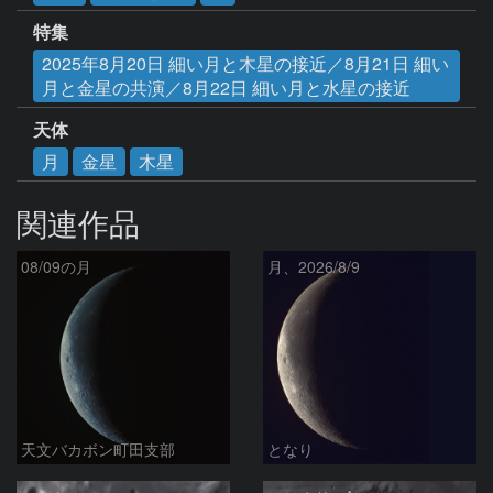
特集
2025年8月20日 細い月と木星の接近／8月21日 細い
月と金星の共演／8月22日 細い月と水星の接近
天体
月
金星
木星
関連作品
08/09の月
月、2026/8/9
天文バカボン町田支部
となり