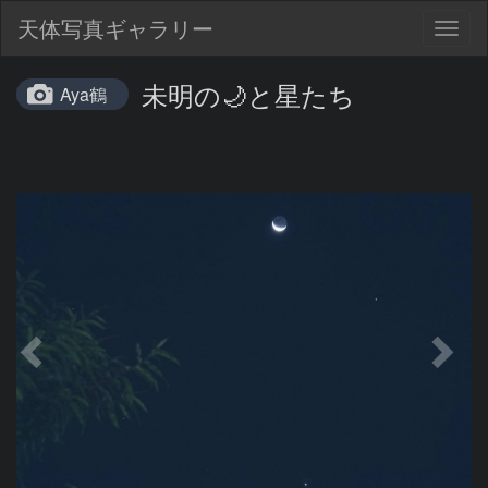
天体写真ギャラリー
Togg
navig
未明の🌙と星たち
Aya鶴