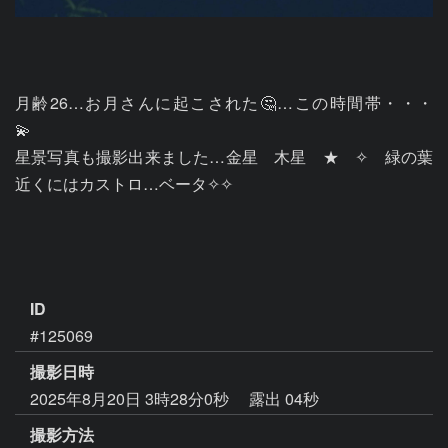
月齢26…お月さんに起こされた🤔…この時間帯・・・
💫　　

星景写真も撮影出来ました…金星　木星　★　✧　緑の葉
近くにはカストロ…ベータ✧✧

ID
#125069
撮影日時
2025年8月20日 3時28分0秒
露出 04秒
撮影方法