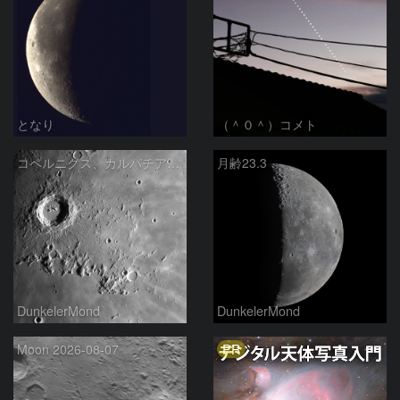
となり
（＾０＾）コメト
コペルニクス、カルパチア山脈付近
月齢23.3
DunkelerMond
DunkelerMond
PR
Moon 2026-08-07