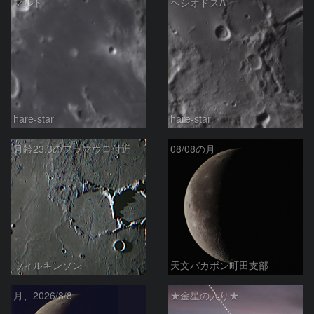
マルト
ヘシオドスA
hare-star
hare-star
月齢23.3のフラマウロ付近
08/08の月
ウィルキンソン
天文バカボン町田支部
月、2026/8/8
★金星の入り★