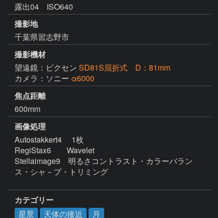
露出04 ISO640
撮影地
千葉県習志野市
撮影機材
望遠鏡：ビクセン
SD81S屈折式 D：81mm
カメラ：ソニー
α6000
焦点距離
600mm
画像処理
Autostakkert4 　1枚

RegiStax6　　Wavelet

Stellaimage9　明るさコントラスト・カラーバラン
ス・シャ－プ・トリミング　

カテゴリー
星景
天体の接近
月