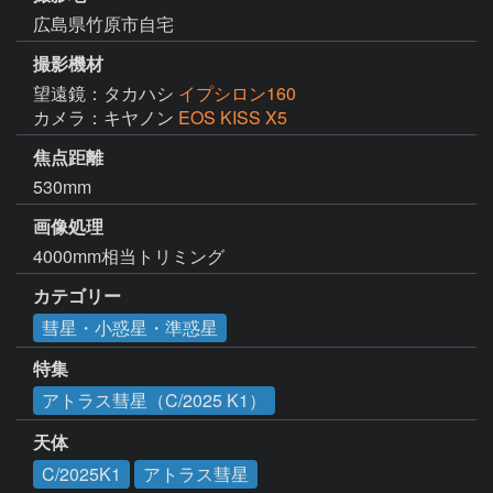
広島県竹原市自宅
撮影機材
望遠鏡：タカハシ
イプシロン160
カメラ：キヤノン
EOS KISS X5
焦点距離
530mm
画像処理
4000mm相当トリミング
カテゴリー
彗星・小惑星・準惑星
特集
アトラス彗星（C/2025 K1）
天体
C/2025K1
アトラス彗星