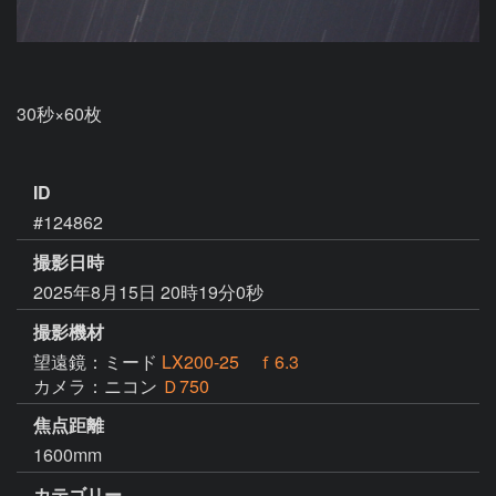
30秒×60枚　

ID
#124862
撮影日時
2025年8月15日 20時19分0秒
撮影機材
望遠鏡：ミード
LX200-25 ｆ6.3
カメラ：ニコン
Ｄ750
焦点距離
1600mm
カテゴリー