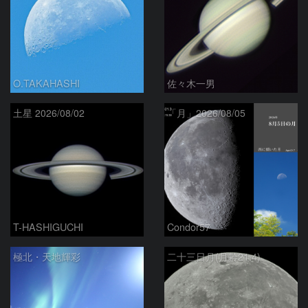
O.TAKAHASHI
佐々木一男
土星 2026/08/02
「月」2026/08/05
T-HASHIGUCHI
Condor57
極北・天地輝彩
二十三日月(月齢21.4)