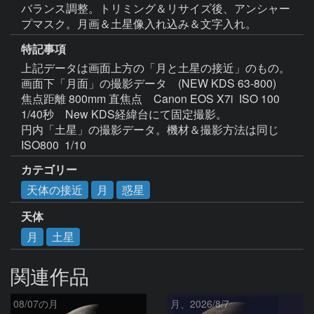
バランス調整。トリミング＆リサイズ後、アンシャー
プマスク。月画＆土星像入れ込み＆文字入れ。
特記事項
上記データは画面上方の「月と土星の接近」のもの。
画面下「月面」の撮影データ　(NEW KDS 63-800)　
焦点距離 800mm 直焦点　Canon EOS X7i  ISO 100 
1/40秒　New KDS経緯台にて固定撮影。

円内「土星」の撮影データ。機材＆撮影方法は同じ　
ISO800  1/10
カテゴリー
天体の接近
月
惑星
天体
月
土星
関連作品
08/07の月
月、2026/8/7