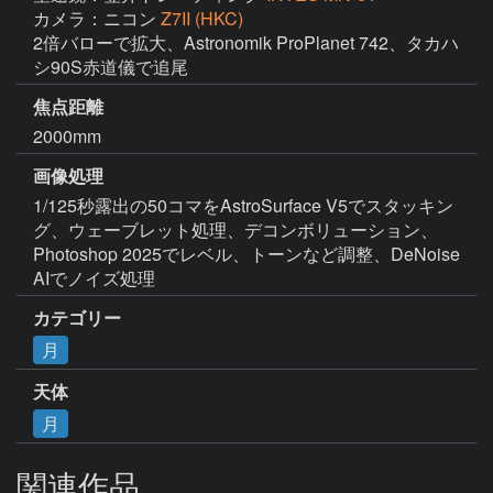
カメラ：ニコン
Z7II (HKC)
2倍バローで拡大、Astronomik ProPlanet 742、タカハ
シ90S赤道儀で追尾
焦点距離
2000mm
画像処理
1/125秒露出の50コマをAstroSurface V5でスタッキン
グ、ウェーブレット処理、デコンボリューション、
Photoshop 2025でレベル、トーンなど調整、DeNoise 
AIでノイズ処理
カテゴリー
月
天体
月
関連作品