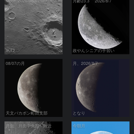
Moon 2026-08-07
月齢23.3 2026/8/7
IKT2
政やんシニアの手習い
08/07の月
月、2026/8/7
天文バカボン町田支部
となり
月面「月面中央部」附近
今朝月