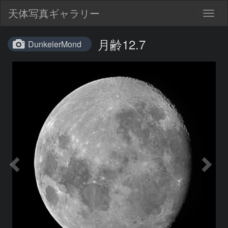
天体写真ギャラリー
Togg
navig
月齢12.7
DunkelerMond