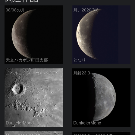
08/08の月
月、2026/8/8
天文バカボン町田支部
となり
コペルニクス、カルパチア山脈付近
月齢23.3
DunkelerMond
DunkelerMond