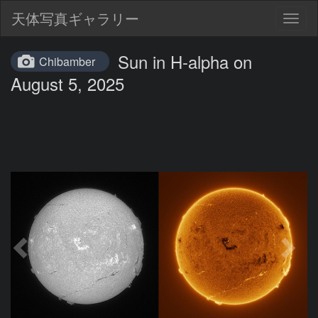
天体写真ギャラリー
Togg
navig
Sun in H-alpha on
Chibamber
August 5, 2025