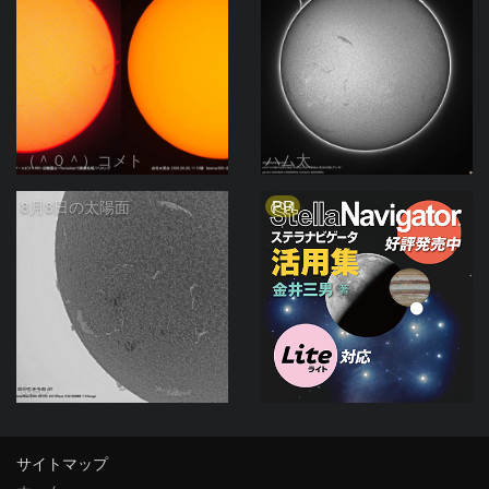
（＾０＾）コメト
ハム太
PR
8月8日の太陽面
ta-o
サイトマップ