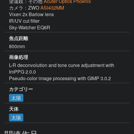
望遠鏡：その他
Acuter Optics Phoenix
カメラ：ZWO
ASI432MM
Vixen 2x Barlow lens

IR/UV cut filter

Sky-Watcher EQ6R
焦点距離
800mm
画像処理
L-R deconvolution and tone curve adjustment with 
ImPPG 2.0.0

カテゴリー
太陽
天体
太陽