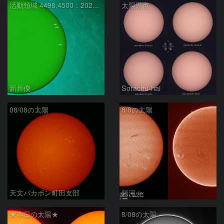
活動領域 4498,4500：2026/08/08
太陽黒点
新井優
Sorachu-hai
08/08の太陽
8/8の太陽
天文バカボン町田支部
銀河☆
★本日の太陽★
8/08の太陽