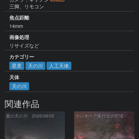
三脚、リモコン
焦点距離
14mm
画像処理
リサイズなど
カテゴリー
星景
天の川
人工天体
天体
天の川
関連作品
夏の天の川 2026/08/05
カシオペア座付近の空域 260720