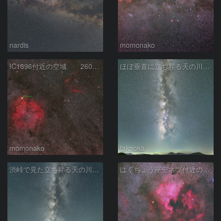
nardis
momonako
IC1396付近の空域 260720
ほぼ垂直に立ち昇る天の川銀河
momonako
takaoka
渋峠で見た立ち昇る天の川銀河
はくちょう座デネブ付近の空域 260720