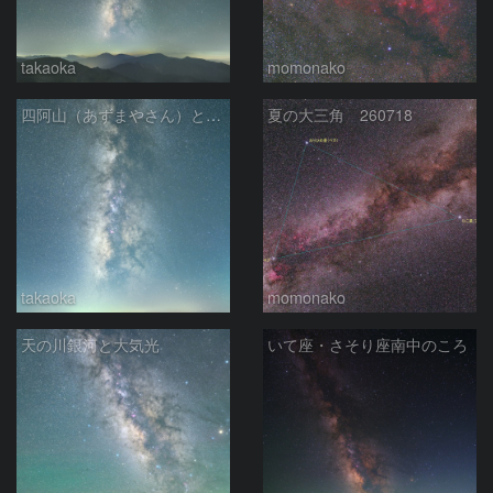
takaoka
momonako
四阿山（あずまやさん）と立ち昇る夏の銀河
夏の大三角 260718
takaoka
momonako
天の川銀河と大気光
いて座・さそり座南中のころ