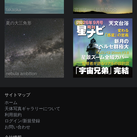
takaoka
宮川祐一「福井星の会」
PR
夏の大三角形
nebula ambition
サイトマップ
ホーム
天体写真ギャラリーについて
利用規約
ログイン/新規登録
お問い合わせ
会社情報