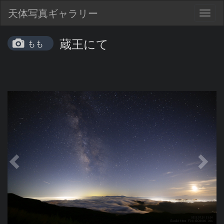
天体写真ギャラリー
Togg
navig
蔵王にて
もも