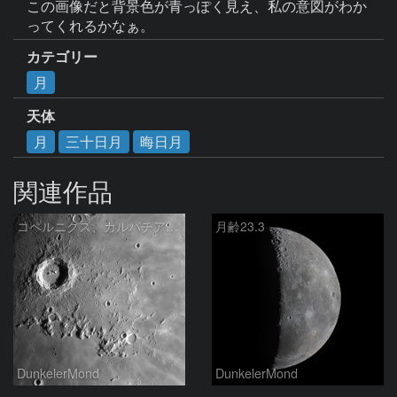
この画像だと背景色が青っぽく見え、私の意図がわか
ってくれるかなぁ。
カテゴリー
月
天体
月
三十日月
晦日月
関連作品
コペルニクス、カルパチア山脈付近
月齢23.3
DunkelerMond
DunkelerMond