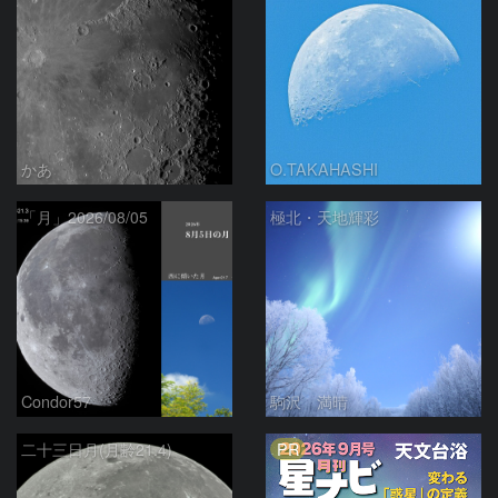
かあ
O.TAKAHASHI
「月」2026/08/05
極北・天地輝彩
Condor57
駒沢 満晴
PR
二十三日月(月齢21.4)