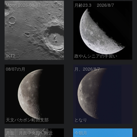
Moon 2026-08-07
月齢23.3 2026/8/7
IKT2
政やんシニアの手習い
08/07の月
月、2026/8/7
天文バカボン町田支部
となり
月面「月面中央部」附近
今朝月