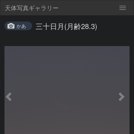
天体写真ギャラリー
Togg
navig
三十日月(月齢28.3)
かあ