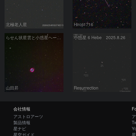
北極老人星
Hiroji1716
らせん状星雲と小惑星ヘーベの接近
小惑星 6 Hebe 2025.8.26
山田昇
Resurrection
会社情報
Fo
アストロアーツ
ア
製品情報
Tw
星ナビ
Y
星空ガイド
星