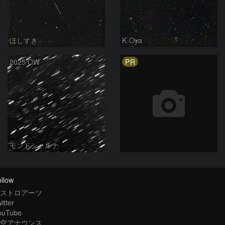
ほしすき
K.Oya
PR
2025 OW
モンドシャルナ
llow
ストロアーツ
itter
ouTube
空アナウンス