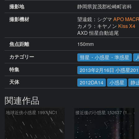
撮影地
静岡県賀茂郡松崎町岩科
撮影機材
望遠鏡：シグマ
APO MAC
カメラ：キヤノン
Kiss X4
AXD 恒星自動追尾
焦点距離
150mm
カテゴリー
彗星・小惑星・準惑星
特集
2013年2月16日 小惑星2012
天体
2012DA14
小惑星
静
関連作品
地球近傍小惑星 1997 NC1
接近後の小惑星 152637 (1997NC1)