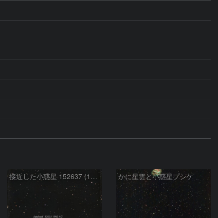
接近した小惑星 152637 (1997NC1)
かに星雲と小惑星プシケ