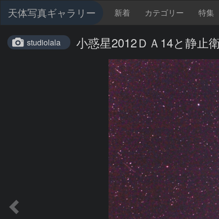
天体写真ギャラリー
新着
カテゴリー
特集
小惑星2012ＤＡ14と静止
studiolala