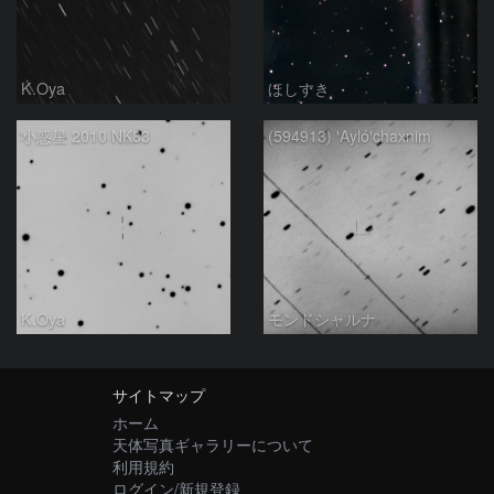
K.Oya
ほしすき
小惑星 2010 NK83
(594913) ꞌAylóꞌchaxnim
K.Oya
モンドシャルナ
サイトマップ
ホーム
天体写真ギャラリーについて
利用規約
ログイン/新規登録