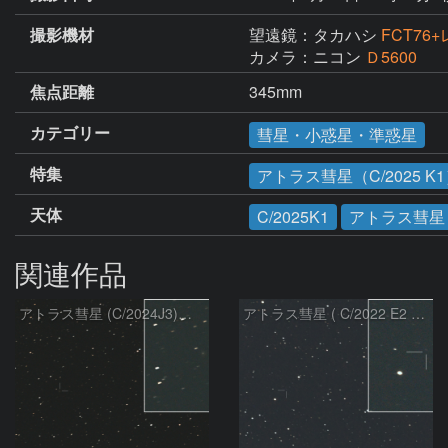
撮影機材
望遠鏡：タカハシ
FCT76
カメラ：ニコン
Ｄ5600
焦点距離
345mm
カテゴリー
彗星・小惑星・準惑星
特集
アトラス彗星（C/2025 K
天体
C/2025K1
アトラス彗星
関連作品
アトラス彗星 (C/2024J3)：2026/08/05
アトラス彗星 ( C/2022 E2 )：2026/07/27