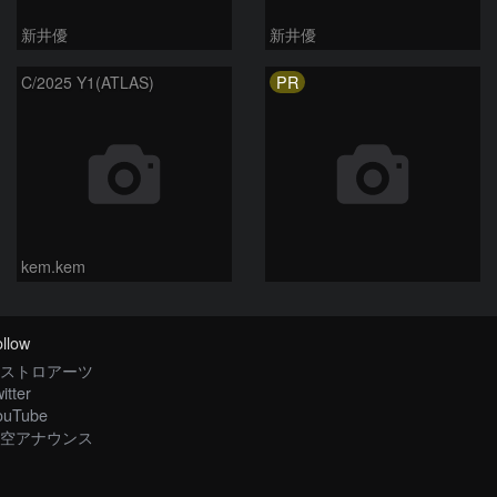
新井優
新井優
PR
C/2025 Y1(ATLAS)
kem.kem
llow
ストロアーツ
itter
ouTube
空アナウンス