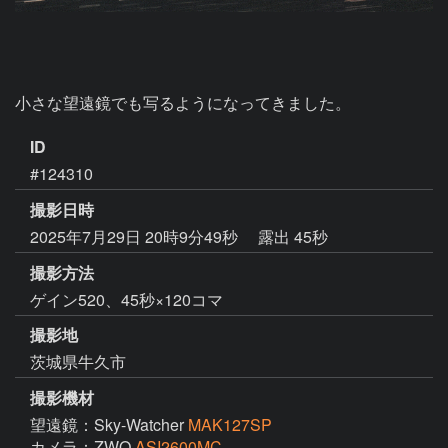
小さな望遠鏡でも写るようになってきました。
ID
#124310
撮影日時
2025年7月29日 20時9分49秒
露出 45秒
撮影方法
ゲイン520、45秒×120コマ
撮影地
茨城県牛久市
撮影機材
望遠鏡：Sky-Watcher
MAK127SP
カメラ：ZWO
ASI2600MC