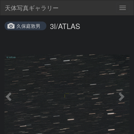
天体写真ギャラリー
Togg
navig
3I/ATLAS
久保庭敦男