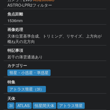
ASTRO-LPR2フィルター
焦点距離
1536mm
画像処理
天体位置基準合成、トリミング、リサイズ、上方向が
概ね天の北方向
特記事項
若干の薄雲通過あり
カテゴリー
彗星・小惑星・準惑星
特集
アトラス彗星（3I）
天体
3I
ATLAS
恒星間天体
アトラス彗星