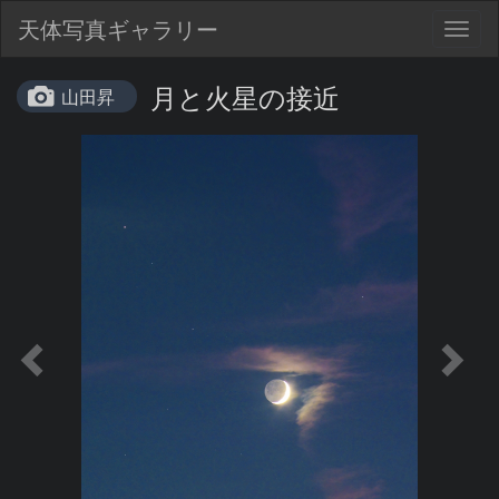
天体写真ギャラリー
Togg
navig
月と火星の接近
山田昇