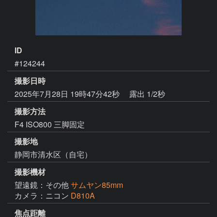
ID
#124244
撮影日時
2025年7月28日 19時47分42秒
露出 1/2秒
撮影方法
F4 ISO800 三脚固定
撮影地
静岡市清水区（自宅）
撮影機材
望遠鏡：その他
サムヤン85mm
カメラ：ニコン
D810A
焦点距離