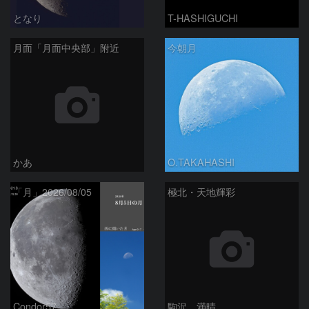
となり
T-HASHIGUCHI
月面「月面中央部」附近
今朝月
かあ
O.TAKAHASHI
「月」2026/08/05
極北・天地輝彩
Condor57
駒沢 満晴