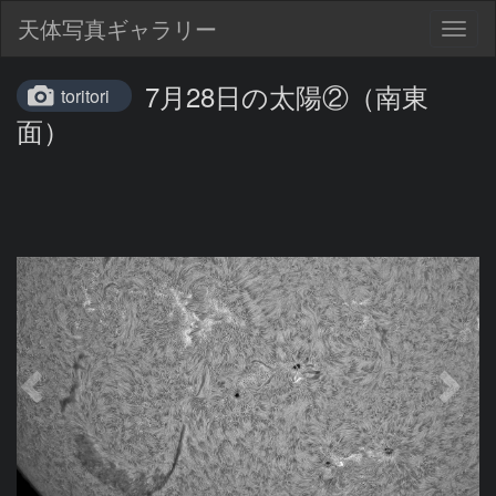
天体写真ギャラリー
Togg
navig
7月28日の太陽②（南東
toritori
面）