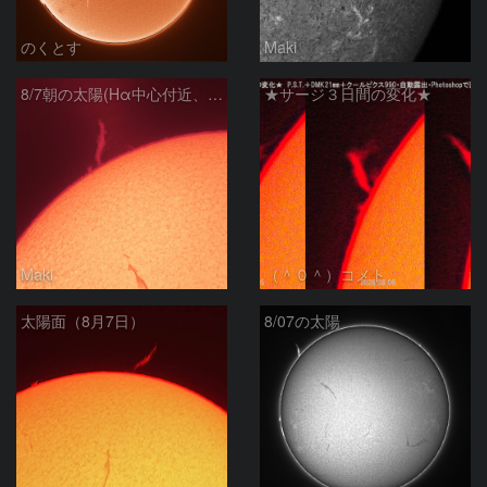
のくとす
Maki
8/7朝の太陽(Hα中心付近、プロミネンス)
★サージ３日間の変化★
Maki
（＾０＾）コメト
太陽面（8月7日）
8/07の太陽