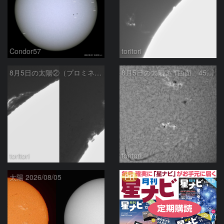
Condor57
toritori
8月5日の太陽②（プロミネンス北東縁 ）
8月5日の太陽➂（西面 4502 C1.7フレア ）
toritori
toritori
PR
太陽 2026/08/05