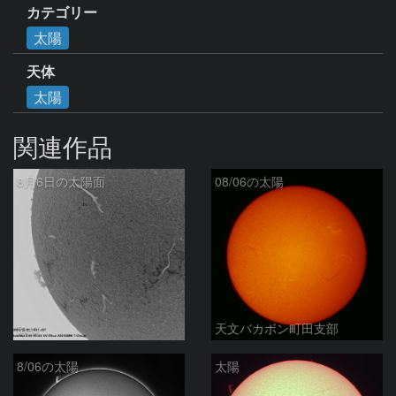
カテゴリー
太陽
天体
太陽
関連作品
8月6日の太陽面
08/06の太陽
ta-o
天文バカボン町田支部
8/06の太陽
太陽