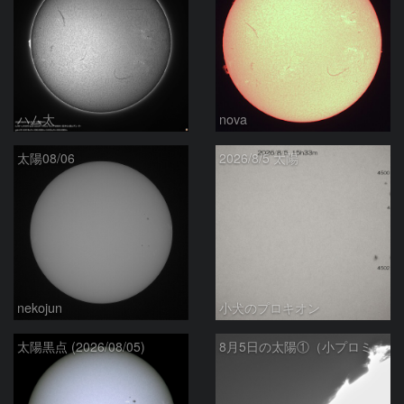
ハム太
nova
太陽08/06
2026/8/5 太陽
nekojun
小犬のプロキオン
太陽黒点 (2026/08/05)
8月5日の太陽①（小プロミネン噴出 ）