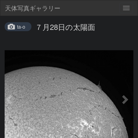
天体写真ギャラリー
Togg
navig
７月28日の太陽面
ta-o