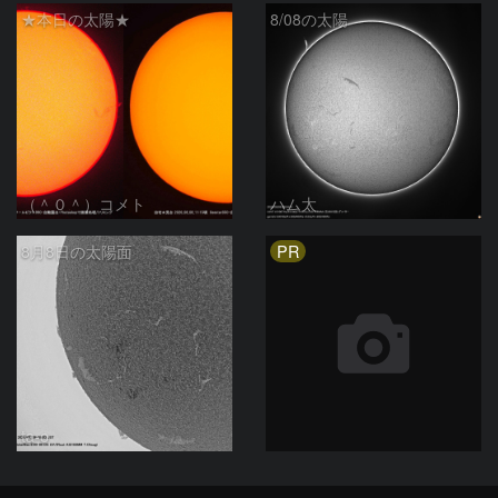
★本日の太陽★
8/08の太陽
（＾０＾）コメト
ハム太
PR
8月8日の太陽面
ta-o