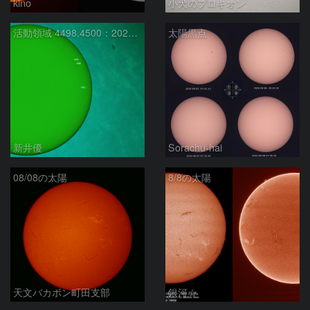
kino
小犬のプロキオン
活動領域 4498,4500：2026/08/08
太陽黒点
新井優
Sorachu-hai
08/08の太陽
8/8の太陽
天文バカボン町田支部
銀河☆