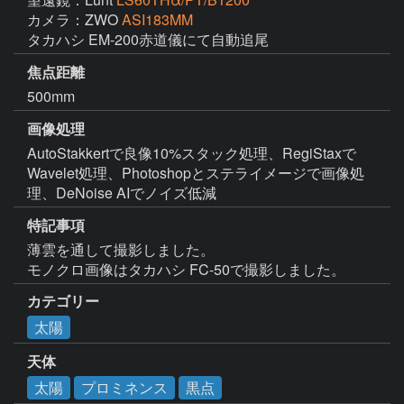
カメラ：ZWO
ASI183MM
タカハシ EM-200赤道儀にて自動追尾
焦点距離
500mm
画像処理
AutoStakkertで良像10%スタック処理、RegiStaxで
Wavelet処理、Photoshopとステライメージで画像処
理、DeNoise AIでノイズ低減
特記事項
薄雲を通して撮影しました。

モノクロ画像はタカハシ FC-50で撮影しました。
カテゴリー
太陽
天体
太陽
プロミネンス
黒点