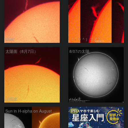
Maki
（＾０＾）コメト
太陽面（8月7日）
8/07の太陽
山田昇
ハム太
PR
Sun in H-alpha on August 7, 2026