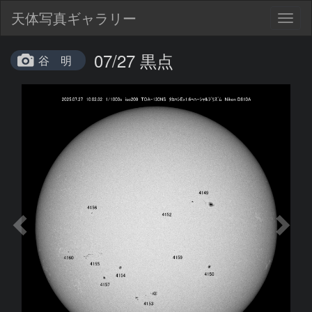
天体写真ギャラリー
Togg
navig
07/27 黒点
谷 明