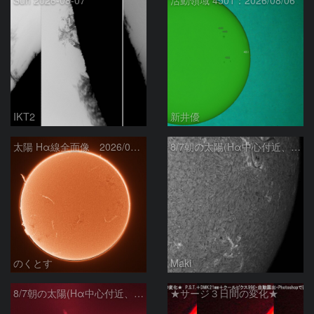
IKT2
新井優
太陽 Hα線全面像 2026/08/07
8/7朝の太陽(Hα中心付近、4498、4502付近)
のくとす
Maki
8/7朝の太陽(Hα中心付近、プロミネンス)
★サージ３日間の変化★