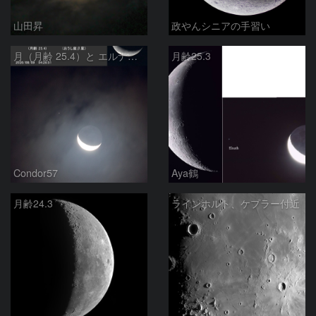
山田昇
政やんシニアの手習い
月（月齢 25.4）と エルナト（おうし座β星）
月齢25.3
Condor57
Aya鶴
月齢24.3
ラインホルト、ケプラー付近