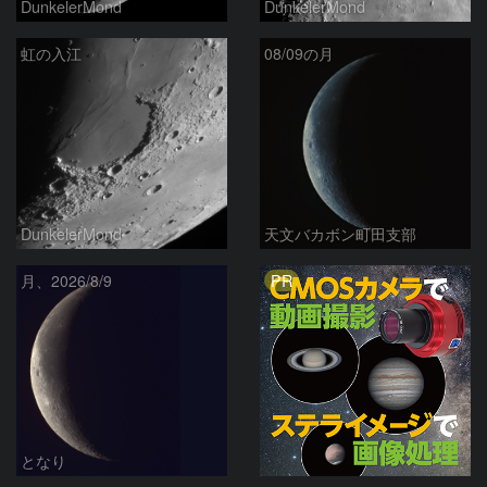
DunkelerMond
DunkelerMond
虹の入江
08/09の月
DunkelerMond
天文バカボン町田支部
PR
月、2026/8/9
となり