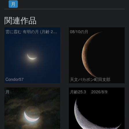
月
関連作品
雲に霞む 有明の月 (月齢 26.4)
08/10の月
Condor57
天文バカボン町田支部
月
月齢25.3 2026/8/9