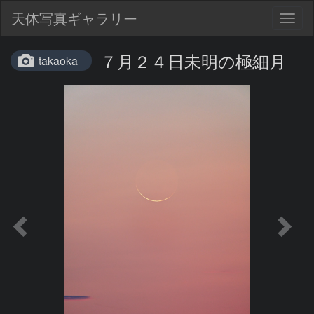
天体写真ギャラリー
Togg
navig
７月２４日未明の極細月
takaoka