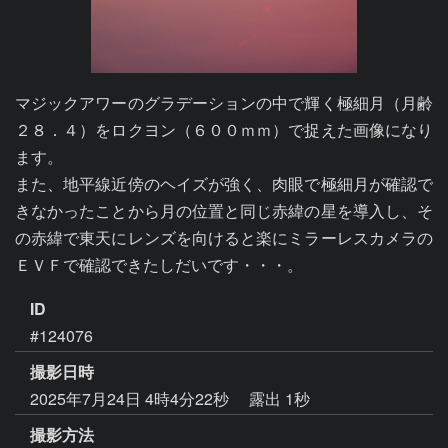
マジックアワーのグラデーションの中で輝く極細月（月齢
２８．４）をロクヨン（６００ｍｍ）で捉えた画像になり
ます。

また、地平線近傍のヘイズが強く、肉眼で極細月が確認で
きなかったことから月の位置と同じ赤緯の星を導入し、そ
の赤緯で東天にレンズを向けると楽にミラーレスカメラの
ＥＶＦで確認できたしだいです・・・。
ID
#124076
撮影日時
2025年7月24日 4時4分22秒
露出 1秒
撮影方法