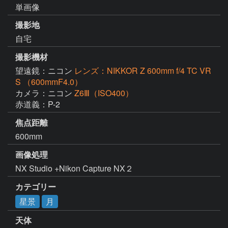
単画像
撮影地
自宅
撮影機材
望遠鏡：ニコン
レンズ：NIKKOR Z 600mm f/4 TC VR
S （600mmF4.0）
カメラ：ニコン
Z6Ⅲ（ISO400）
赤道義：P-2
焦点距離
600mm
画像処理
NX Studio +Nikon Capture NX２
カテゴリー
星景
月
天体