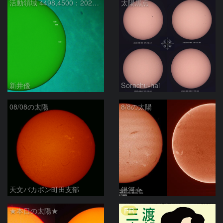
活動領域 4498,4500：2026/08/08
太陽黒点
新井優
Sorachu-hai
08/08の太陽
8/8の太陽
天文バカボン町田支部
銀河☆
PR
★本日の太陽★