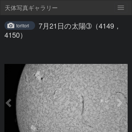
天体写真ギャラリー
Togg
navig
7月21日の太陽➂（4149，
toritori
4150）