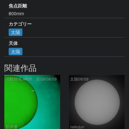
焦点距離
800mm
カテゴリー
太陽
天体
太陽
関連作品
活動領域 4498：2026/08/09
太陽08/09
新井優
nekojun