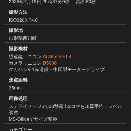
2025年7月19日 20時37分0秒
露出 60秒
撮影方法
ISO3200 F4.0
撮影地
山形県西川町
撮影機材
望遠鏡：ニコン
Ai 35mm F1.4
カメラ：ニコン
D5000
タカハシV-1赤道儀＋中国製モータードライブ
焦点距離
35mm
画像処理
ステライメージ5で30秒露出2コマを加算平均，レベル
調整

MS-Officeでサイズ変換
カテゴリー