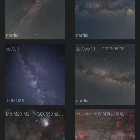
nardis
nardis
天の川
夏の天の川 2026/08/05
TOMO88
nardis
M8 M20 M21 NGC6559 猫の手星雲 いて座
カシオペア座付近の空域 260720