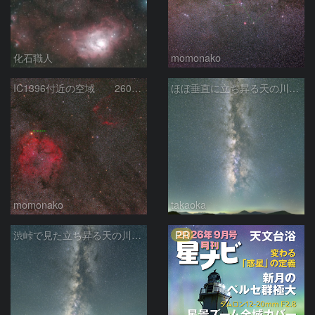
化石職人
momonako
IC1396付近の空域 260720
ほぼ垂直に立ち昇る天の川銀河
momonako
takaoka
PR
渋峠で見た立ち昇る天の川銀河