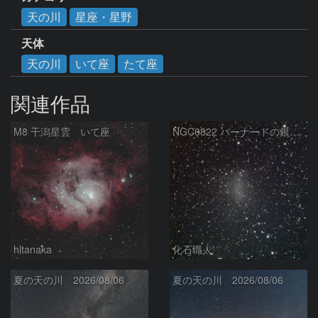
天の川
星座・星野
天体
天の川
いて座
たて座
関連作品
M8 干潟星雲 いて座
NGC6822 バーナードの銀河 いて座
hltanaka
化石職人
夏の天の川 2026/08/06
夏の天の川 2026/08/06