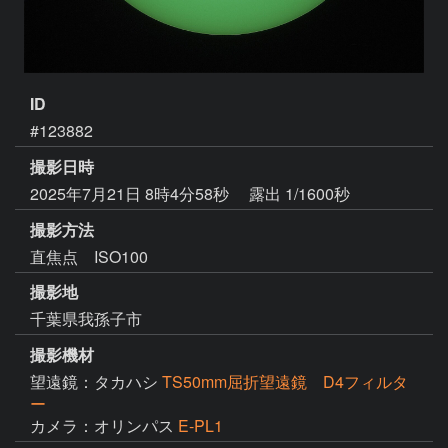
ID
#123882
撮影日時
2025年7月21日 8時4分58秒
露出 1/1600秒
撮影方法
直焦点 ISO100
撮影地
千葉県我孫子市
撮影機材
望遠鏡：タカハシ
TS50mm屈折望遠鏡 D4フィルタ
ー
カメラ：オリンパス
E-PL1