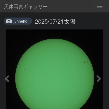
天体写真ギャラリー
Togg
navig
2025/07/21太陽
junneko