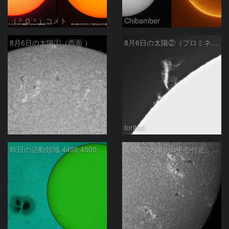
（＾０＾）コメト
Chibamber
8月6日の太陽①（西面 ）
8月6日の太陽②（プロミネン北東縁 ）
toritori
toritori
昨日の活動領域 4498,4500：2026/08/05
8/6朝の太陽(Hα中心付近、4498、4502付近)