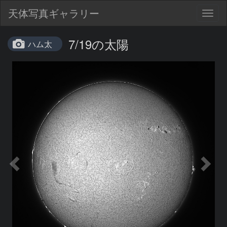
天体写真ギャラリー
Togg
navig
7/19の太陽
ハム太