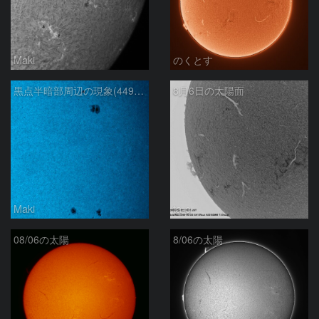
Maki
のくとす
黒点半暗部周辺の現象(4498、4502付近)8/6
8月6日の太陽面
Maki
ta-o
08/06の太陽
8/06の太陽