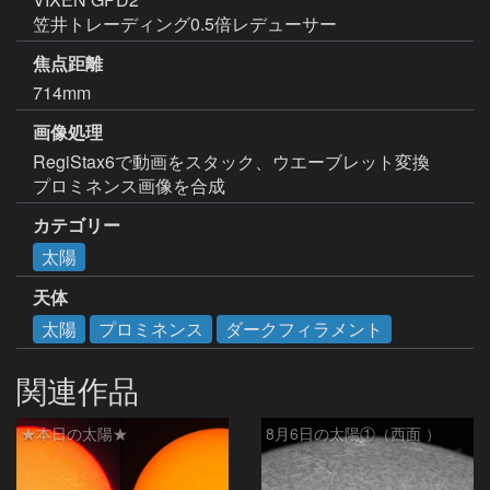
笠井トレーディング0.5倍レデューサー
焦点距離
714mm
画像処理
RegiStax6で動画をスタック、ウエーブレット変換

プロミネンス画像を合成
カテゴリー
太陽
天体
太陽
プロミネンス
ダークフィラメント
関連作品
★本日の太陽★
8月6日の太陽①（西面 ）