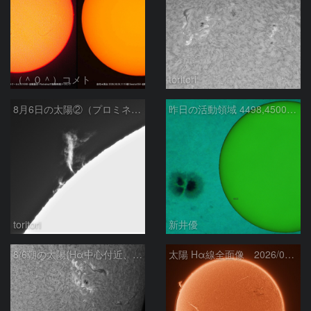
（＾０＾）コメト
toritori
8月6日の太陽②（プロミネン北東縁 ）
昨日の活動領域 4498,4500：2026/08/05
toritori
新井優
8/6朝の太陽(Hα中心付近、4498、4502付近)
太陽 Hα線全面像 2026/08/06