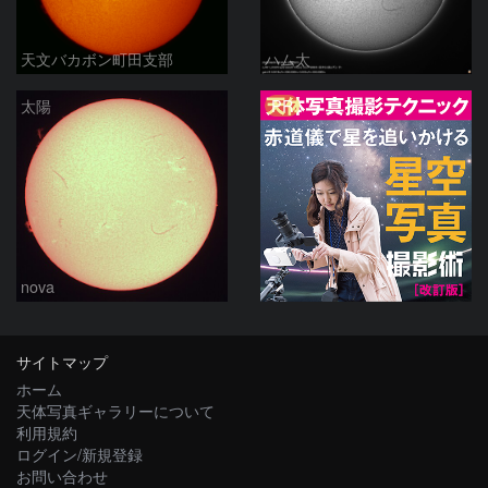
天文バカボン町田支部
ハム太
PR
太陽
nova
サイトマップ
ホーム
天体写真ギャラリーについて
利用規約
ログイン/新規登録
お問い合わせ