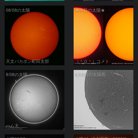
08/08の太陽
★本日の太陽★
天文バカボン町田支部
（＾０＾）コメト
8/08の太陽
8月8日の太陽面
ハム太
ta-o