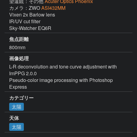
望遠鏡：その他
Acuter Optics Phoenix
カメラ：ZWO
ASI432MM
Vixen 2x Barlow lens

IR/UV cut filter

Sky-Watcher EQ6R
焦点距離
800mm
画像処理
L-R deconvolution and tone curve adjustment with 
ImPPG 2.0.0

Pseudo-color image processing with Photoshop 
カテゴリー
太陽
天体
太陽