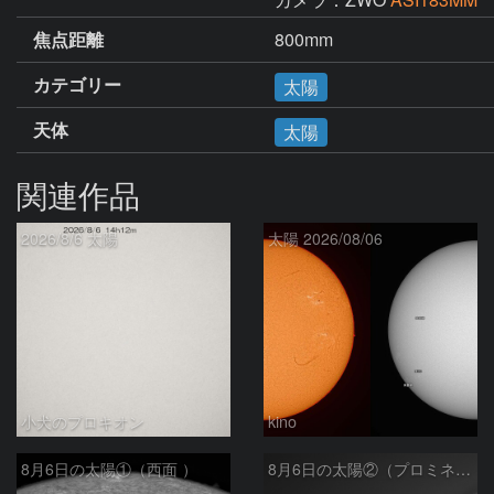
焦点距離
800mm
カテゴリー
太陽
天体
太陽
関連作品
2026/8/6 太陽
太陽 2026/08/06
小犬のプロキオン
kino
8月6日の太陽①（西面 ）
8月6日の太陽②（プロミネン北東縁 ）