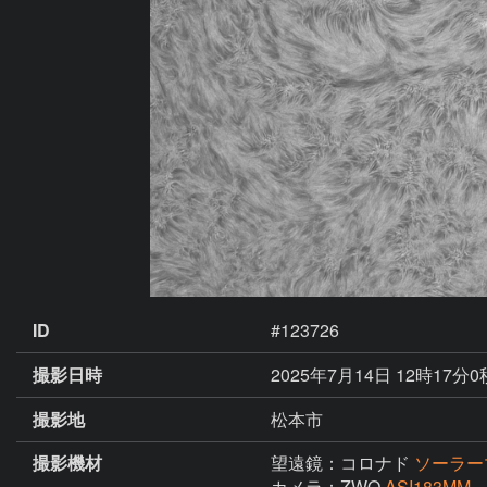
ID
#123726
撮影日時
2025年7月14日 12時17分0
撮影地
松本市
撮影機材
望遠鏡：コロナド
ソーラー
カメラ：ZWO
ASI183MM