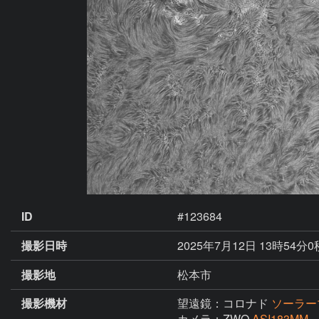
ID
#123684
撮影日時
2025年7月12日 13時54分0
撮影地
松本市
撮影機材
望遠鏡：コロナド
ソーラー
カメラ：ZWO
ASI183MM