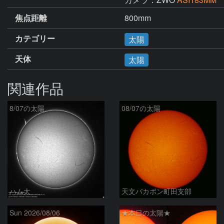
焦点距離
800mm
カテゴリー
太陽
天体
太陽
関連作品
8/07の太陽
08/07の太陽
ハム太
天文バカボン町田支部
Sun 2026/08/06
★本日の太陽★