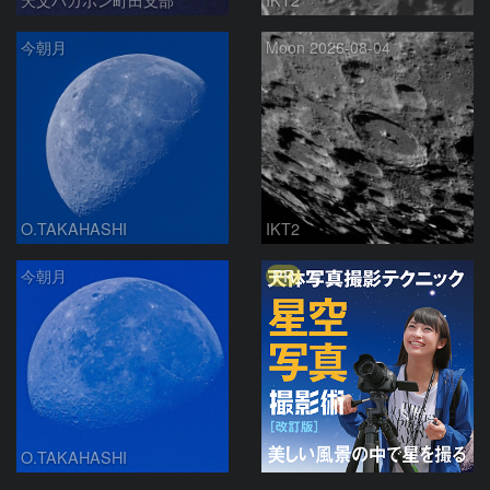
今朝月
Moon 2026-08-04
O.TAKAHASHI
IKT2
PR
今朝月
O.TAKAHASHI