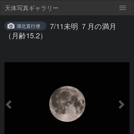
天体写真ギャラリー
Togg
navig
7/11未明 ７月の満月
湖北直行便
（月齢15.2）