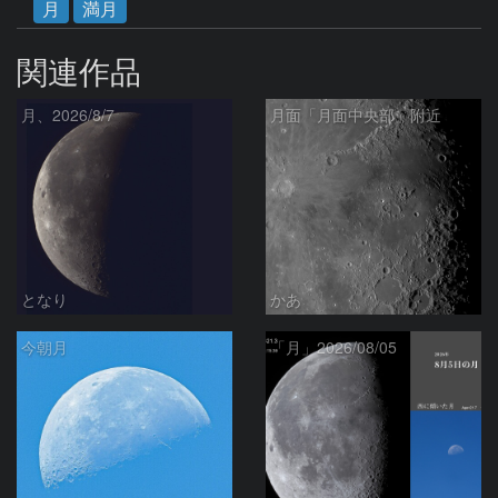
月
満月
関連作品
月、2026/8/7
月面「月面中央部」附近
となり
かあ
今朝月
「月」2026/08/05