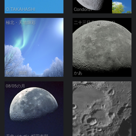
O.TAKAHASHI
Condor57
極北・天地輝彩
二十三日月(月齢21.4)
駒沢 満晴
かあ
08/05の月
Moon 2026-08-04
天文バカボン町田支部
IKT2