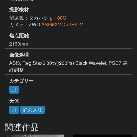
撮影機材
望遠鏡：タカハシ
μ-180C
カメラ：ZWO
ASI662MC＋IR/UV
焦点距離
2160mm
画像処理
AS!3, RegiStax6 30%(/200frs) Stack Wavelet, PSE7 最
終調整
カテゴリー
月
天体
月
虹の入江
関連作品