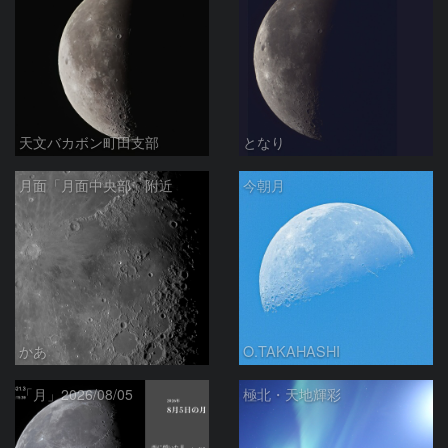
天文バカボン町田支部
となり
月面「月面中央部」附近
今朝月
かあ
O.TAKAHASHI
「月」2026/08/05
極北・天地輝彩