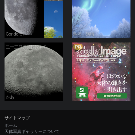
Condor57
駒沢 満晴
PR
二十三日月(月齢21.4)
かあ
サイトマップ
ホーム
天体写真ギャラリーについて