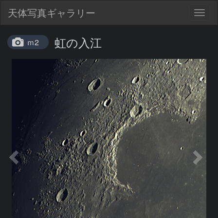
天体写真ギャラリー
Togg
navig
虹の入江
ｍ2