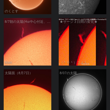
のくとす
Maki
8/7朝の太陽(Hα中心付近、プロミネンス)
★サージ３日間の変化★
Maki
（＾０＾）コメト
太陽面（8月7日）
8/07の太陽