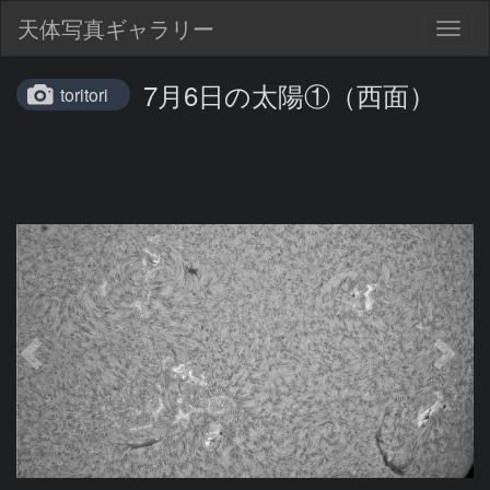
天体写真ギャラリー
Togg
navig
7月6日の太陽①（西面）
toritori