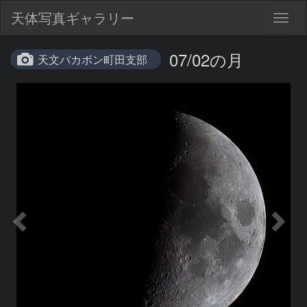
天体写真ギャラリー
Togg
navig
07/02の月
天文バカボン町田支部