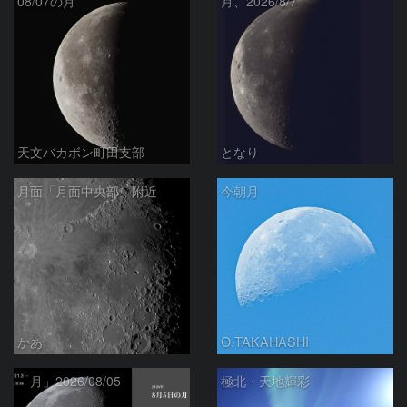
08/07の月
月、2026/8/7
天文バカボン町田支部
となり
月面「月面中央部」附近
今朝月
かあ
O.TAKAHASHI
「月」2026/08/05
極北・天地輝彩