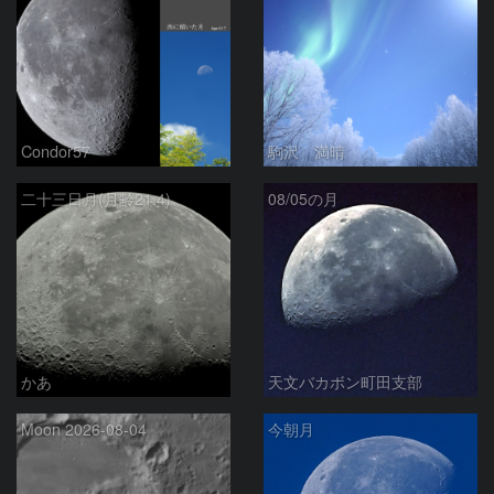
Condor57
駒沢 満晴
二十三日月(月齢21.4)
08/05の月
かあ
天文バカボン町田支部
Moon 2026-08-04
今朝月