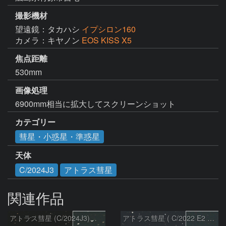
撮影機材
望遠鏡：タカハシ
イプシロン160
カメラ：キヤノン
EOS KISS X5
焦点距離
530mm
画像処理
6900mm相当に拡大してスクリーンショット
カテゴリー
彗星・小惑星・準惑星
天体
C/2024J3
アトラス彗星
関連作品
アトラス彗星 (C/2024J3)：2026/08/05
アトラス彗星 ( C/2022 E2 )：2026/07/27