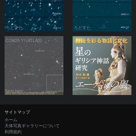
ろどすた
ろどすた
PR
C/2025 Y1(ATLAS)
kem.kem
サイトマップ
ホーム
天体写真ギャラリーについて
利用規約