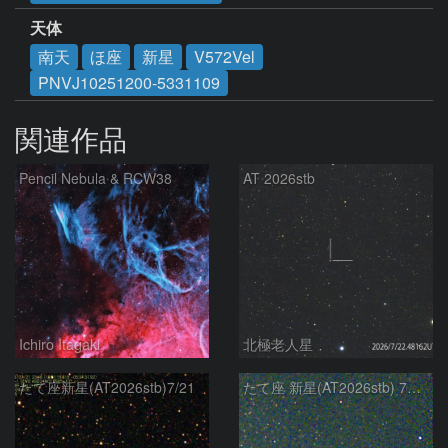
天体
南天
ほ座
新星
V572Vel
PNVJ10251200-5331109
関連作品
Pencil Nebula & RCW38
AT 2026stb
Ichiro Itagaki
北極老人星
たて座新星(AT2026stb)7/21
たて座 新星(AT2026stb) 7月14日 Seestar50