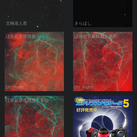
北極老人星
きらほし
ほ座超新星残骸
ほ座超新星残骸主要部
chi_muro
chi_muro
PR
ほ座超新星残骸主要部