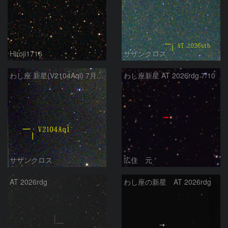
Hiroji1716
サザンクロス
わし座 新星(V2104Aql) 7月9日 Seestar50
わし座新星 AT 2026rdg 7/10
サザンクロス
広住 元
AT 2026rdg
わし座の新星 AT 2026rdg