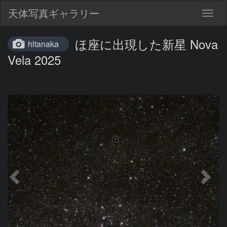
天体写真ギャラリー
Togg
navig
ほ座に出現した新星 Nova
hltanaka
Vela 2025