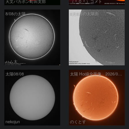
天文バカボン町田支部
（＾０＾）コメト
8/08の太陽
8月8日の太陽面
ハム太
ta-o
太陽08/08
太陽 Hα線全面像 2026/08/08
nekojun
のくとす