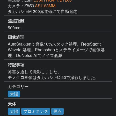
カメラ：ZWO
ASI183MM
タカハシ EM-200赤道儀にて自動追尾
焦点距離
500mm
画像処理
AutoStakkertで良像10%スタック処理、RegiStaxで
Wavelet処理、Photoshopとステライメージで画像処
理、DeNoise AIでノイズ低減
特記事項
薄雲を通して撮影しました。

モノクロ画像はタカハシ FC-50で撮影しました。
カテゴリー
太陽
天体
太陽
プロミネンス
黒点