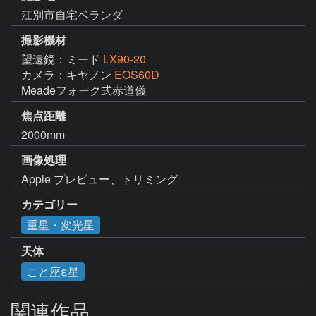
江別市自宅ベランダ
撮影機材
望遠鏡：ミード
LX90-20
カメラ：キヤノン
EOS60D
Meadeフォーク式赤道儀
焦点距離
2000mm
画像処理
カテゴリー
重星・変光星
天体
こと座ε星
関連作品