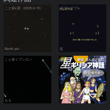
こと座ε星（2025.6.19）
ダブルダブル
North-ain
笑
PR
こと座イプシロン
もも