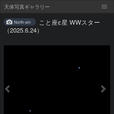
天体写真ギャラリー
Togg
navig
こと座ε星 WWスター
North-ain
（2025.6.24）