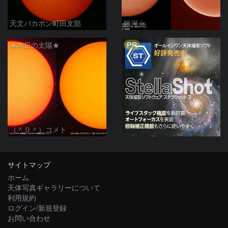
天文バカボン町田支部
銀河☆
PR
★本日の太陽★
（＾０＾）コメト
サイトマップ
ホーム
天体写真ギャラリーについて
利用規約
ログイン/新規登録
お問い合わせ