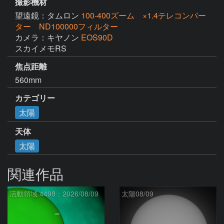
撮影機材
望遠鏡：タムロン
100-400ズーム ×1.4テレコンバー
ター ND100000フィルター
カメラ：キヤノン
EOS90D
スカイメモRS
焦点距離
560mm
カテゴリー
太陽
天体
太陽
関連作品
活動領域 4498：2026/08/09
太陽08/09