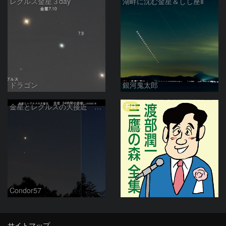
レグルス金星３day
湖畔に沈む金星＆しし座Ⅱ
ドラゴン
銀河鬼太郎
PR
金星とレグルスの大接近 金星 24時間の移動 (9日/10日)
Condor57
サイトマップ