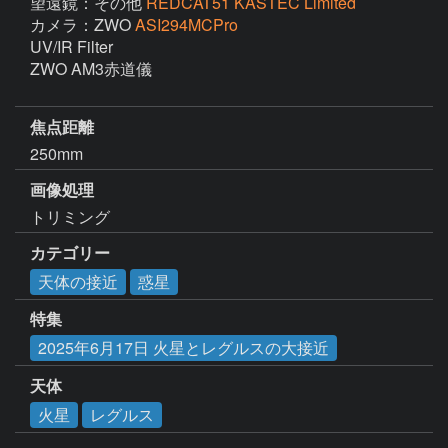
望遠鏡：その他
REDCAT51 KASTEC Limited
カメラ：ZWO
ASI294MCPro
UV/IR Filter

ZWO AM3赤道儀

焦点距離
250mm
画像処理
トリミング
カテゴリー
天体の接近
惑星
特集
2025年6月17日 火星とレグルスの大接近
天体
火星
レグルス