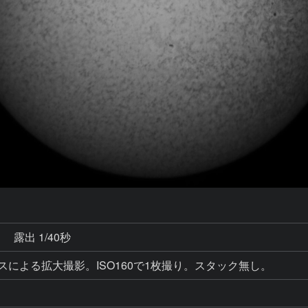
秒
露出 1/40秒
スによる拡大撮影。ISO160で1枚撮り。スタック無し。