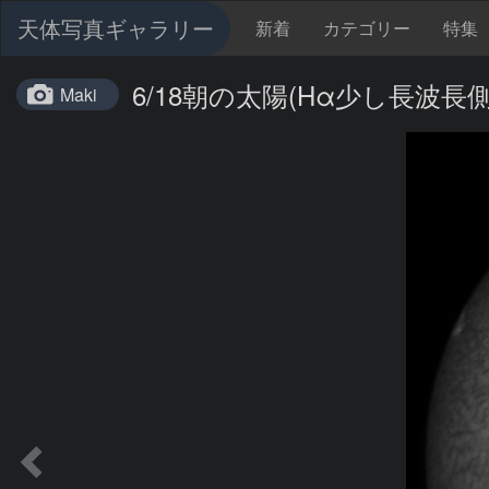
天体写真ギャラリー
新着
カテゴリー
特集
6/18朝の太陽(Hα少し長波長側
Maki