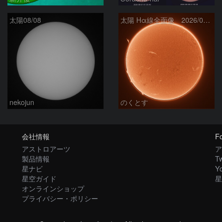
太陽08/08
太陽 Hα線全面像 2026/08/08
nekojun
のくとす
会社情報
Fo
アストロアーツ
ア
製品情報
Tw
星ナビ
Y
星空ガイド
星
オンラインショップ
プライバシー・ポリシー