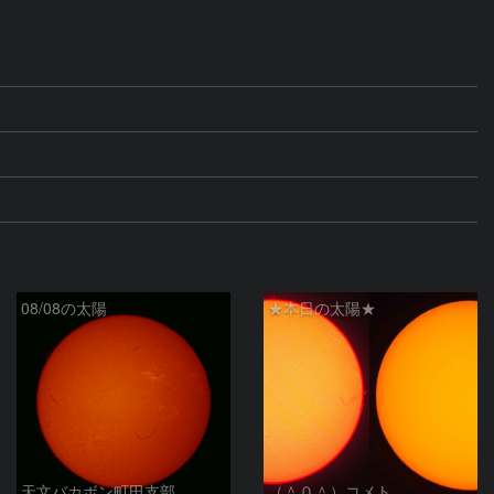
08/08の太陽
★本日の太陽★
天文バカボン町田支部
（＾０＾）コメト