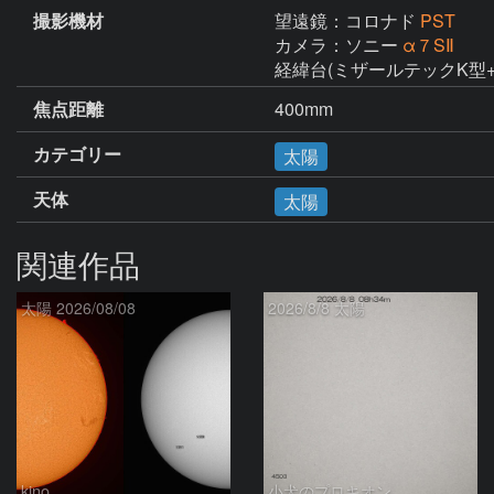
撮影機材
望遠鏡：コロナド
PST
カメラ：ソニー
α７SⅡ
経緯台(ミザールテックK型
焦点距離
400mm
カテゴリー
太陽
天体
太陽
関連作品
太陽 2026/08/08
2026/8/8 太陽
kino
小犬のプロキオン