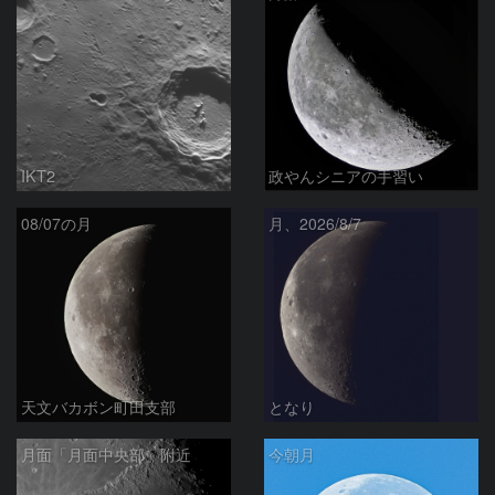
IKT2
政やんシニアの手習い
08/07の月
月、2026/8/7
天文バカボン町田支部
となり
月面「月面中央部」附近
今朝月