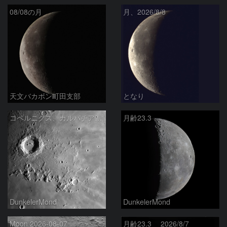
08/08の月
月、2026/8/8
天文バカボン町田支部
となり
コペルニクス、カルパチア山脈付近
月齢23.3
DunkelerMond
DunkelerMond
Moon 2026-08-07
月齢23.3 2026/8/7