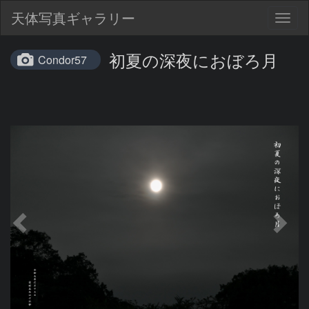
天体写真ギャラリー
Togg
navig
初夏の深夜におぼろ月
Condor57