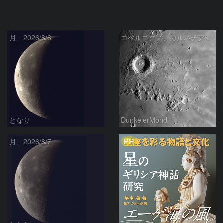
月、2026/8/8
コペルニクス、カルパチア山脈付近
となり
DunkelerMond
PR
月、2026/8/7