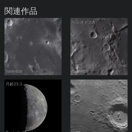
関連作品
マルト
ヘシオドスA
hare-star
hare-star
月齢23.3
Moon 2026-08-07