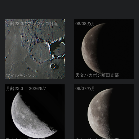
月齢23.3のフラマウロ付近
08/08の月
ウィルキンソン
天文バカボン町田支部
月齢23.3 2026/8/7
08/07の月