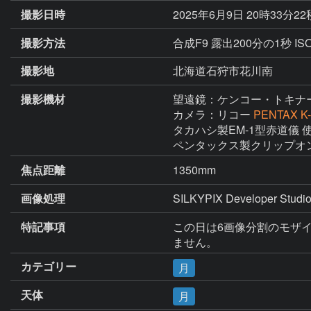
撮影日時
2025年6月9日 20時33分2
撮影方法
合成F9 露出200分の1秒 I
撮影地
北海道石狩市花川南
撮影機材
望遠鏡：ケンコー・トキナ
カメラ：リコー
PENTAX K-
タカハシ製EM-1型赤道儀 使
ペンタックス製クリップオンG
焦点距離
1350mm
画像処理
SILKYPIX Developer St
特記事項
この日は6画像分割のモザ
ません。
カテゴリー
月
天体
月