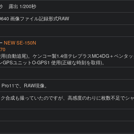
2秒
露出 1/200秒
SO640 画像ファイル記録形式RAW
ー
NEW SE-150N
70
用(自動追尾)。ケンコー製1.4倍テレプラスMC4DG＋ペンタックス
PSユニットO-GPS1 使用(正確な時刻を取得)。
udio Pro11で、RAW現像。
イク合成も撮っていたのですが、高感度のわりに枚数不足でシ