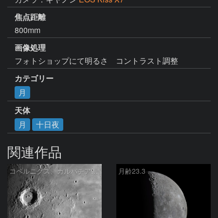
焦点距離
800mm
画像処理
カテゴリー
月
天体
月
十日夜
関連作品
コペルニクス、カルパチア山脈付近
月齢23.3