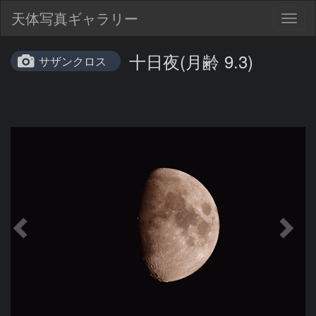
天体写真ギャラリー
Togg
navig
十日夜(月齢 9.3)
サザンクロス