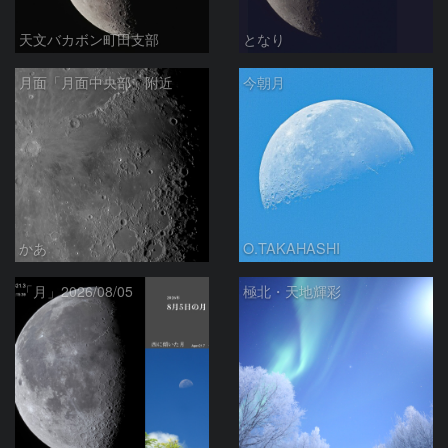
天文バカボン町田支部
となり
月面「月面中央部」附近
今朝月
かあ
O.TAKAHASHI
「月」2026/08/05
極北・天地輝彩