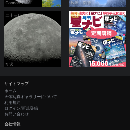
Condor57
駒沢 満晴
PR
二十三日月(月齢21.4)
かあ
サイトマップ
ホーム
天体写真ギャラリーについて
利用規約
ログイン/新規登録
お問い合わせ
会社情報