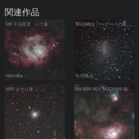
関連作品
M8 干潟星雲 いて座
NGC6822 バーナードの銀河 いて座
hltanaka
化石職人
M80 さそり座
M8 M20 M21 NGC6559 猫の手星雲 いて座