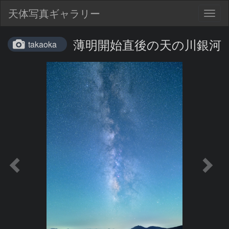
天体写真ギャラリー
Togg
navig
薄明開始直後の天の川銀河
takaoka