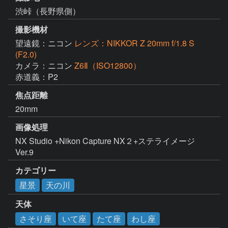
渋峠（長野県側）
撮影機材
望遠鏡：ニコン
レンズ：NIKKOR Z 20mm f/1.8 S
(F2.0)
カメラ：ニコン
Z6Ⅱ（ISO12800）
赤道義：P2
焦点距離
20mm
画像処理
NX Studio +Nikon Capture NX２+ステライメージ
Ver.9
カテゴリー
星景
天の川
天体
さそり座
いて座
たて座
わし座