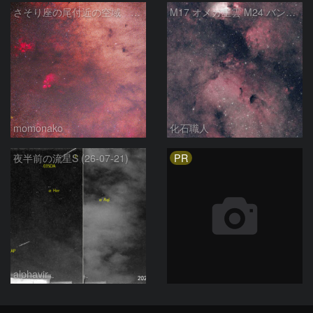
さそり座の尾付近の空域 260718
M17 オメガ星雲 M24 バンビの横顔 いて座
momonako
化石職人
PR
夜半前の流星S (26-07-21)
alphavir