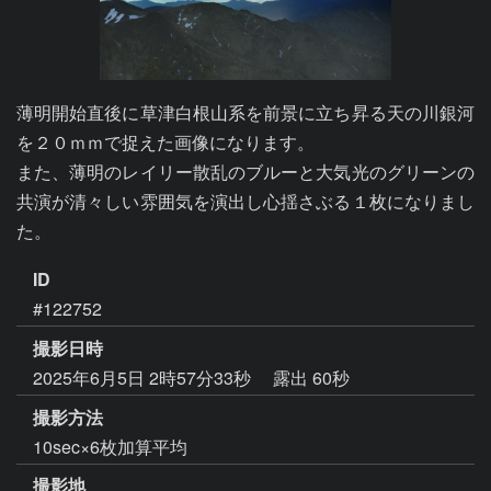
薄明開始直後に草津白根山系を前景に立ち昇る天の川銀河
を２０ｍｍで捉えた画像になります。

また、薄明のレイリー散乱のブルーと大気光のグリーンの
共演が清々しい雰囲気を演出し心揺さぶる１枚になりまし
た。
ID
#122752
撮影日時
2025年6月5日 2時57分33秒
露出 60秒
撮影方法
10sec×6枚加算平均
撮影地